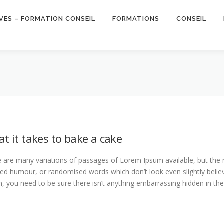
IVES – FORMATION CONSEIL
FORMATIONS
CONSEIL
D
t it takes to bake a cake
 are many variations of passages of Lorem Ipsum available, but the m
ted humour, or randomised words which don’t look even slightly belie
, you need to be sure there isn’t anything embarrassing hidden in the