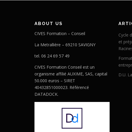
ABOUT US
ARTI
CIVES Formation – Conseil
Cycle d
et préj
La Metrallière – 69210 SAVIGNY
Racine
tel. 06 24 69 57 49
Format
entrepr
CIVES Formation Conseil est un
organisme affilié AUXIME, SAS, capital
D.U. La
50.000 euros – SIRET
40432851000023. Référencé
DATADOCK.